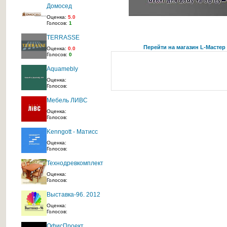
Домосед
Оценка:
5.0
Голосов:
1
TERRASSE
Перейти на магазин L-Мастер
Оценка:
0.0
Голосов:
0
Aquamebly
Оценка:
Голосов:
Мебель ЛИВС
Оценка:
Голосов:
Kenngott - Матисс
Оценка:
Голосов:
Технодревкомплект
Оценка:
Голосов:
Выставка-96. 2012
Оценка:
Голосов:
ОфисПроект