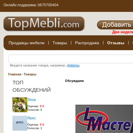
Онлайн поддержка: 0675700404
Две недел
Продавцы мебели
|
Товары
|
Распродажа
|
Отзывы
|
диваны
Введите название товара, например:
Главная
/
Товары
Обсуждаем
ТОП
ОБСУЖДЕНИЙ
Shop
Оценка:
5.0
Голосов:
2
Ярес
Оценка:
5.0
Голосов:
1