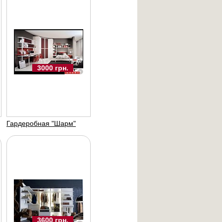
ф - купе
мпари"
3000 грн.
-меблі
Гардеробная "Шарм"
3600 UAH
3600 грн.