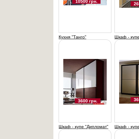
10500 грн.
26
Кухня "Танго"
Шкаф - куп
36
3600 грн.
Шкаф - купе "Дипломат"
Шкаф - куп