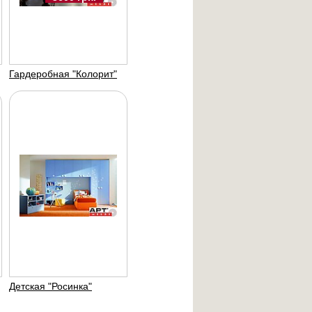
ф - купе
мпатия"
-меблі
Гардеробная "Колорит"
2500 UAH
Детская "Росинка"
деробная "мечта"