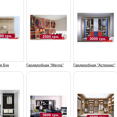
Шкаф - купе
Шкаф - купе
Шка
"гардена"
"дипломат"
"ка
00 грн.
Арт-меблі
Арт-меблі
Арт
2500 грн.
3000 грн.
я Бук
Гардеробная "Мечта"
Гардеробная "Астерикс"
3600 UAH
3600 UAH
3600 грн.
3600 грн.