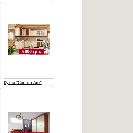
10500 UAH
6800 грн.
я "танго"
-меблі
Кухня "Соната Арт"