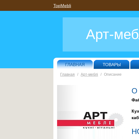
TopMebli
Арт-меб
ГЛАВНАЯ
ТОВАРЫ
Главная
/
Арт-меблі
/
Описание
О
Фаб
Ку
каб
Н