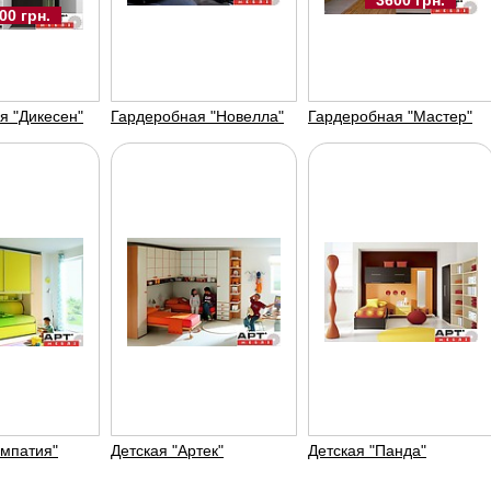
00 грн.
Шкаф - купе
Шкаф - купе "прага"
Шка
"моника"
"си
Арт-меблі
Арт-меблі
Арт
я "Дикесен"
Гардеробная "Новелла"
Гардеробная "Мастер"
1500 UAH
4800 UAH
импатия"
Детская "Артек"
Детская "Панда"
Шкаф - купе угловой
Гардеробная бук
Гар
"а...