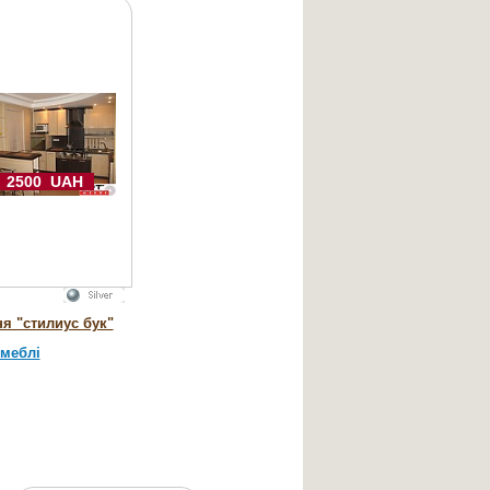
2500 UAH
ня "стилиус бук"
-меблі