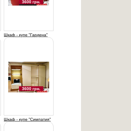
3600 грн.
2800 UAH
Шкаф - купе "Гардена"
ф - купе
итер"
-меблі
3600 грн.
Шкаф - купе "Симпатия"
3600 UAH