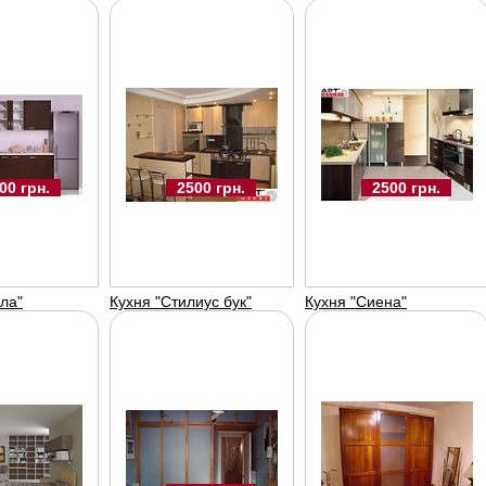
6800 UAH
2500 UAH
00 грн.
2500 грн.
2500 грн.
Кухня "сиена"
Кухня "соната арт"
Кухн
Арт-меблі
Арт-меблі
Арт
ла"
Кухня "Стилиус бук"
Кухня "Сиена"